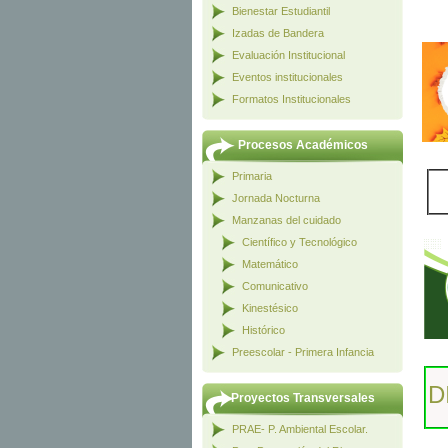
Bienestar Estudiantil
Izadas de Bandera
Evaluación Institucional
Eventos institucionales
Formatos Institucionales
Procesos Académicos
Primaria
Jornada Nocturna
Manzanas del cuidado
Científico y Tecnológico
Matemático
Comunicativo
Kinestésico
Histórico
Preescolar - Primera Infancia
D
Proyectos Transversales
PRAE- P. Ambiental Escolar.