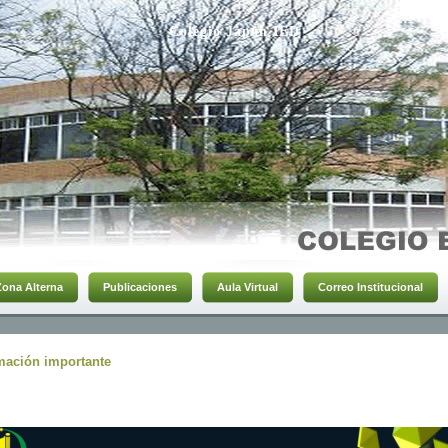
Colegio Japón IED
Zona Alterna
Publicaciones
Aula Virtual
Correo Institucional
mación importante