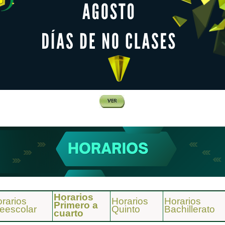
Horarios
rarios
Horarios
Horarios
Primero a
eescolar
Quinto
Bachillerato
cuarto