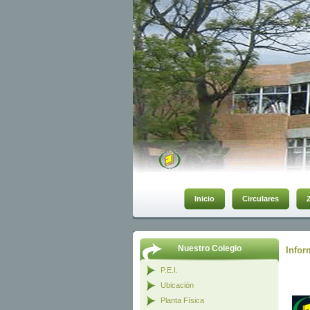
Inicio
Circulares
Nuestro Colegio
Infor
P.E.I.
Ubicación
Planta Física