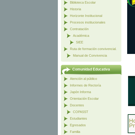
Biblioteca Escolar
Historia
Horizonte Institucional
Procesos institucionales
Contratación
Académica
SIEE
Ruta de formación convivencial.
Manual de Convivencia
Comunidad Educativa
Atención al público
Informes de Rectoría
Japón Informa
Orientación Escolar
Docentes
COPASST
Estudiantes
Ho
Pr
Egresados
Familia