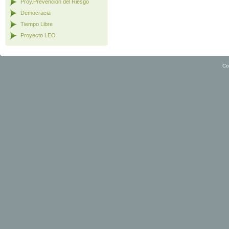
Proy.Prevención del Riesgo
Democracia
Tiempo Libre
Proyecto LEO
Co