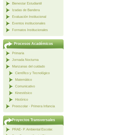
Bienestar Estudiantil
Izadas de Bandera
Evaluación Institucional
Eventos institucionales
Formatos Institucionales
Procesos Académicos
Primaria
Jornada Nocturna
Manzanas del cuidado
Científico y Tecnológico
Matemático
Comunicativo
Kinestésico
Histórico
Preescolar - Primera Infancia
Proyectos Transversales
PRAE- P. Ambiental Escolar.