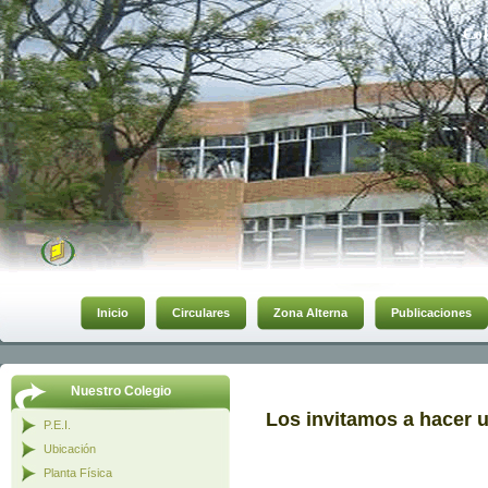
Col
Inicio
Circulares
Zona Alterna
Publicaciones
Nuestro Colegio
Los invitamos a hacer u
P.E.I.
Ubicación
Planta Física