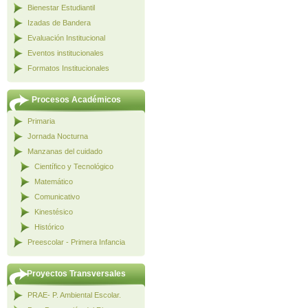
Bienestar Estudiantil
Izadas de Bandera
Evaluación Institucional
Eventos institucionales
Formatos Institucionales
Procesos Académicos
Primaria
Jornada Nocturna
Manzanas del cuidado
Científico y Tecnológico
Matemático
Comunicativo
Kinestésico
Histórico
Preescolar - Primera Infancia
Proyectos Transversales
PRAE- P. Ambiental Escolar.