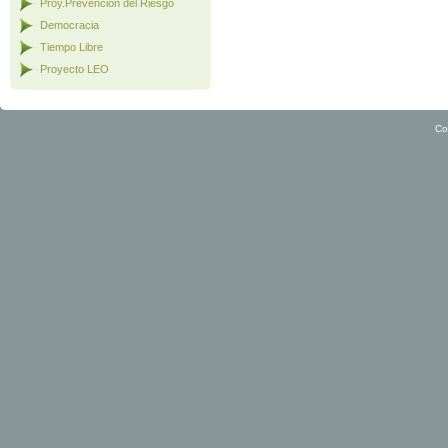
Proy.Prevención del Riesgo
Democracia
Tiempo Libre
Proyecto LEO
Co