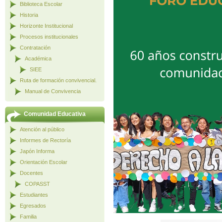
Biblioteca Escolar
Historia
Horizonte Institucional
Procesos institucionales
Contratación
Académica
SIEE
Ruta de formación convivencial.
Manual de Convivencia
Comunidad Educativa
Atención al público
Informes de Rectoría
Japón Informa
Orientación Escolar
Docentes
COPASST
Estudiantes
Egresados
Familia