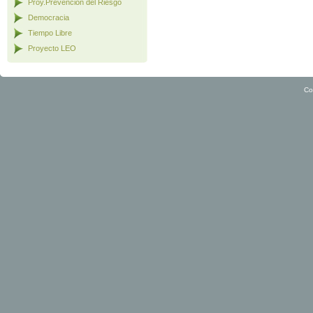
Proy.Prevención del Riesgo
Democracia
Tiempo Libre
Proyecto LEO
Co