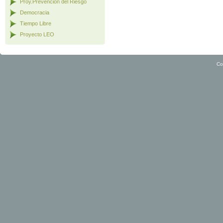
Proy.Prevención del Riesgo
Democracia
Tiempo Libre
Proyecto LEO
Co