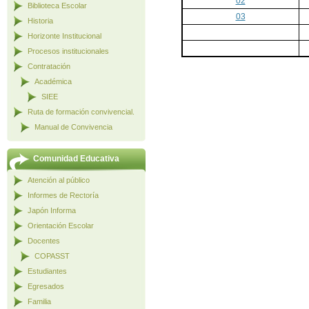
02
Biblioteca Escolar
03
Historia
Horizonte Institucional
Procesos institucionales
Contratación
Académica
SIEE
Ruta de formación convivencial.
Manual de Convivencia
Comunidad Educativa
Atención al público
Informes de Rectoría
Japón Informa
Orientación Escolar
Docentes
COPASST
Estudiantes
Egresados
Familia