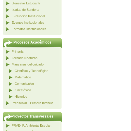
Bienestar Estudiantil
Izadas de Bandera
Evaluación Institucional
Eventos institucionales
Formatos Institucionales
Procesos Académicos
Primaria
Jornada Nocturna
Manzanas del cuidado
Científico y Tecnológico
Matemático
Comunicativo
Kinestésico
Histórico
Preescolar - Primera Infancia
Proyectos Transversales
PRAE- P. Ambiental Escolar.