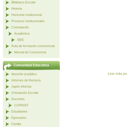
Biblioteca Escolar
Historia
Horizonte Institucional
Procesos institucionales
Contratación
Académica
SIEE
Ruta de formación convivencial.
Manual de Convivencia
Comunidad Educativa
Leer más pu
Atención al público
Informes de Rectoría
Japón Informa
Orientación Escolar
Docentes
COPASST
Estudiantes
Egresados
Familia