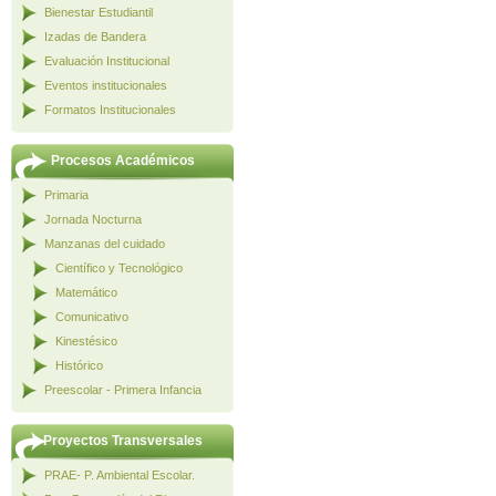
Bienestar Estudiantil
Izadas de Bandera
Evaluación Institucional
Eventos institucionales
Formatos Institucionales
Procesos Académicos
Primaria
Jornada Nocturna
Manzanas del cuidado
Científico y Tecnológico
Matemático
Comunicativo
Kinestésico
Histórico
Preescolar - Primera Infancia
Proyectos Transversales
PRAE- P. Ambiental Escolar.