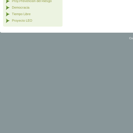
Proy.Prevención del Riesgo
Democracia
Tiempo Libre
Proyecto LEO
Co