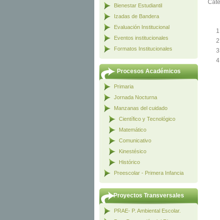
Cate
Bienestar Estudiantil
Izadas de Bandera
Evaluación Institucional
Eventos institucionales
Formatos Institucionales
Procesos Académicos
Primaria
Jornada Nocturna
Manzanas del cuidado
Científico y Tecnológico
Matemático
Comunicativo
Kinestésico
Histórico
Preescolar - Primera Infancia
Proyectos Transversales
PRAE- P. Ambiental Escolar.