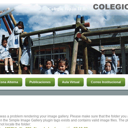
Colegio Japón IED
Zona Alterna
Publicaciones
Aula Virtual
Correo Institucional
was a problem rendering your image gallery. Please make sure that the folder you 
in the Simple Image Gallery plugin tags exists and contains valid image files. The p
not locate the folder: