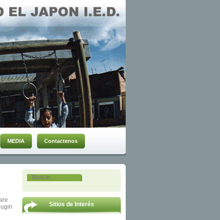
MEDIA
Contactenos
are
Sitios de Interés
lugin