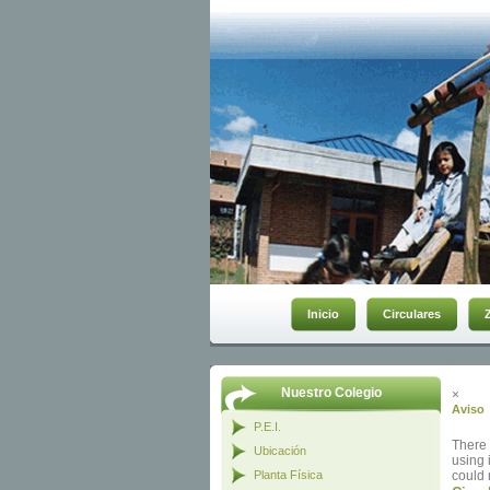
Inicio
Circulares
Nuestro Colegio
×
Aviso
P.E.I.
There 
Ubicación
using 
Planta Física
could 