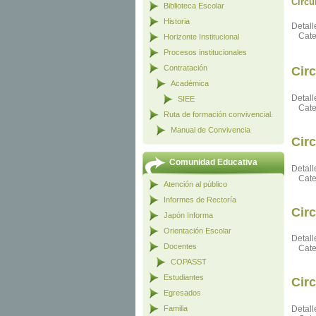
Circu
Biblioteca Escolar
Historia
Detall
Cate
Horizonte Institucional
Procesos institucionales
Contratación
Cir
Académica
Detall
SIEE
Cate
Ruta de formación convivencial.
Manual de Convivencia
Cir
Comunidad Educativa
Detall
Cate
Atención al público
Informes de Rectoría
Cir
Japón Informa
Orientación Escolar
Detall
Docentes
Cate
COPASST
Estudiantes
Cir
Egresados
Familia
Detall